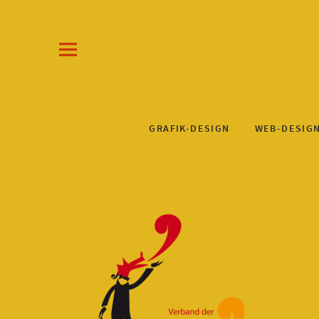
Draw-a-Line Grafik- und Web-Design
KLAUS STEINKUHL
GRAFIK-DESIGN
WEB-DESIG