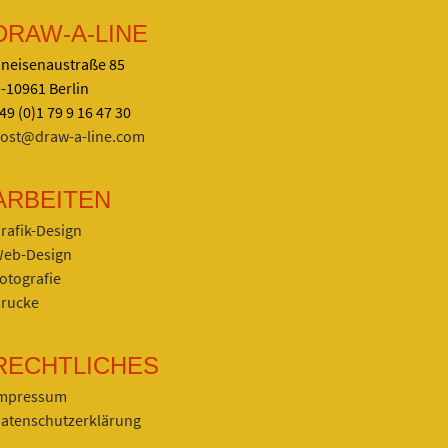
DRAW-A-LINE
neisenaustraße 85
-10961 Berlin
49 (0)1 79 9 16 47 30
ost@draw-a-line.com
ARBEITEN
rafik-Design
eb-Design
otografie
rucke
RECHTLICHES
mpressum
atenschutzerklärung