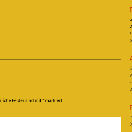
G
D
+
p
G
W
F
D
rliche Felder sind mit
*
markiert
I
D