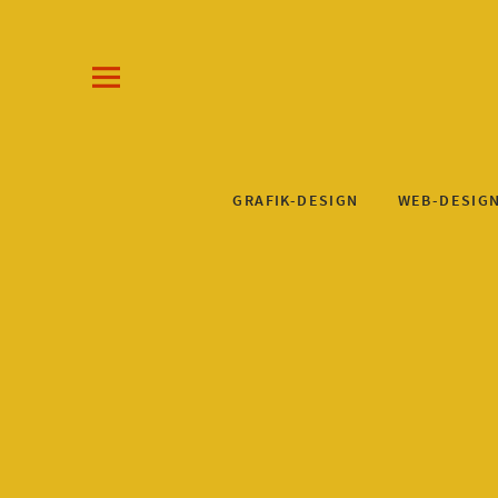
Draw-a-Line G
KLAUS STEINKUHL
GRAFIK-DESIGN
WEB-DESIG