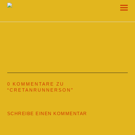
Draw-a-Line Grafik- und Web-Design
0 KOMMENTARE ZU
“
CRETANRUNNERSON
”
SCHREIBE EINEN KOMMENTAR
Deine E-Mail-Adresse wird nicht veröffentlicht.
Erforderliche Felder sind mit
*
markiert