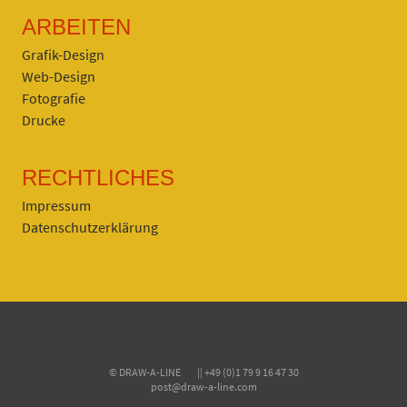
ARBEITEN
Grafik-Design
Web-Design
Fotografie
Drucke
RECHTLICHES
Impressum
Datenschutzerklärung
© DRAW-A-LINE || +49 (0)1 79 9 16 47 30
post@draw-a-line.com