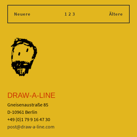
Neuere
1
2
3
Ältere
DRAW-A-LINE
Gneisenaustraße 85
D-10961 Berlin
+49 (0)1 79 9 16 47 30
post@draw-a-line.com