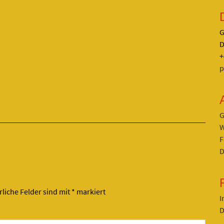
G
D
+
p
G
W
F
D
rliche Felder sind mit
*
markiert
I
D