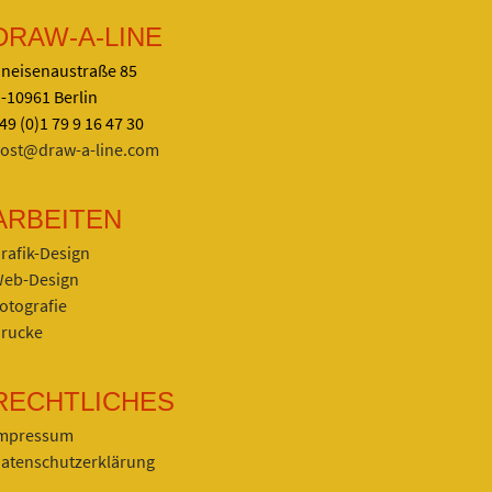
DRAW-A-LINE
neisenaustraße 85
-10961 Berlin
49 (0)1 79 9 16 47 30
ost@draw-a-line.com
ARBEITEN
rafik-Design
eb-Design
otografie
rucke
RECHTLICHES
mpressum
atenschutzerklärung