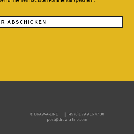
ser für meinen nächsten Kommentar speichern.
© DRAW-A-LINE || +49 (0)1 79 9 16 47 30
post@draw-a-line.com