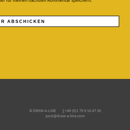
ser für meinen nächsten Kommentar speichern.
© DRAW-A-LINE || +49 (0)1 79 9 16 47 30
post@draw-a-line.com