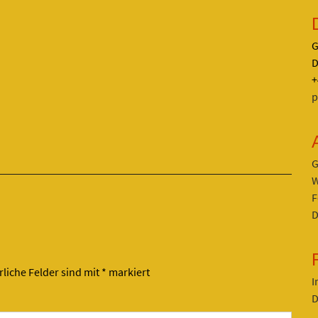
G
D
+
p
G
W
F
D
rliche Felder sind mit
*
markiert
I
D