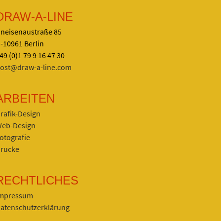
DRAW-A-LINE
neisenaustraße 85
-10961 Berlin
49 (0)1 79 9 16 47 30
ost@draw-a-line.com
ARBEITEN
rafik-Design
eb-Design
otografie
rucke
RECHTLICHES
mpressum
atenschutzerklärung