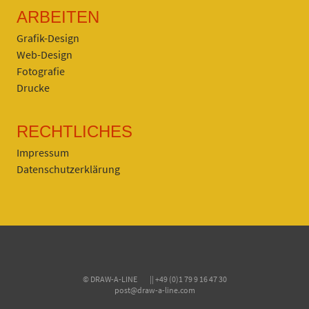
ARBEITEN
Grafik-Design
Web-Design
Fotografie
Drucke
RECHTLICHES
Impressum
Datenschutzerklärung
© DRAW-A-LINE || +49 (0)1 79 9 16 47 30
post@draw-a-line.com