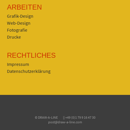
ARBEITEN
Grafik-Design
Web-Design
Fotografie
Drucke
RECHTLICHES
Impressum
Datenschutzerklärung
© DRAW-A-LINE || +49 (0)1 79 9 16 47 30
post@draw-a-line.com