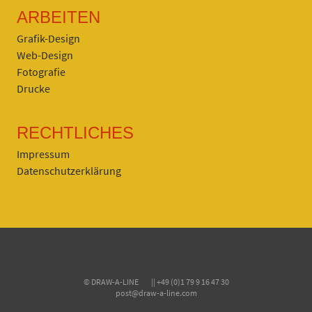
ARBEITEN
Grafik-Design
Web-Design
Fotografie
Drucke
RECHTLICHES
Impressum
Datenschutzerklärung
© DRAW-A-LINE || +49 (0)1 79 9 16 47 30
post@draw-a-line.com