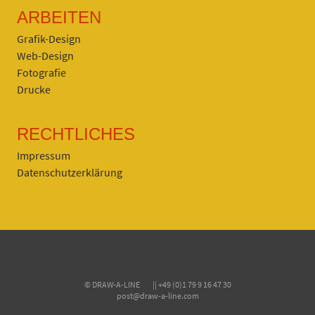
ARBEITEN
Grafik-Design
Web-Design
Fotografie
Drucke
RECHTLICHES
Impressum
Datenschutzerklärung
© DRAW-A-LINE || +49 (0)1 79 9 16 47 30
post@draw-a-line.com