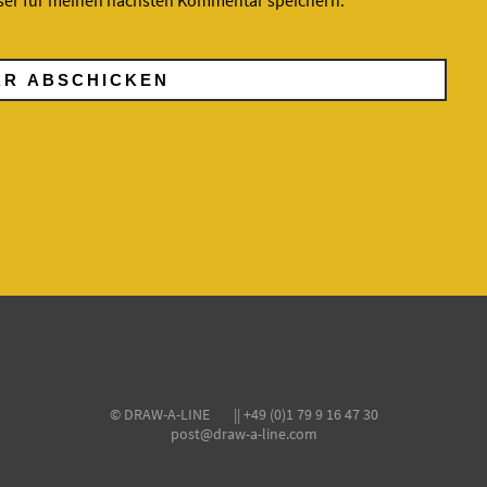
ser für meinen nächsten Kommentar speichern.
© DRAW-A-LINE || +49 (0)1 79 9 16 47 30
post@draw-a-line.com