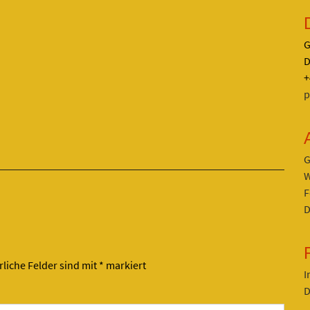
G
D
+
p
G
W
F
D
rliche Felder sind mit
*
markiert
I
D