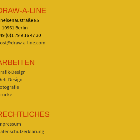
DRAW-A-LINE
neisenaustraße 85
-10961 Berlin
49 (0)1 79 9 16 47 30
ost@draw-a-line.com
ARBEITEN
rafik-Design
eb-Design
otografie
rucke
RECHTLICHES
mpressum
atenschutzerklärung