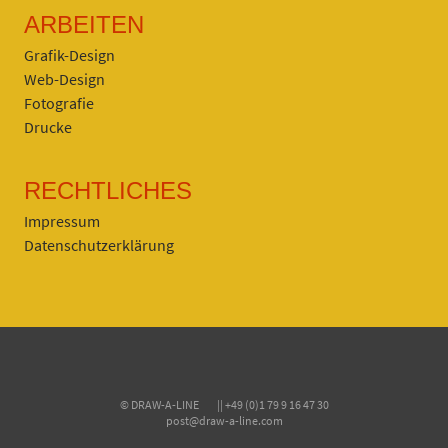
ARBEITEN
Grafik-Design
Web-Design
Fotografie
Drucke
RECHTLICHES
Impressum
Datenschutzerklärung
© DRAW-A-LINE || +49 (0)1 79 9 16 47 30
post@draw-a-line.com