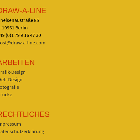
DRAW-A-LINE
neisenaustraße 85
-10961 Berlin
49 (0)1 79 9 16 47 30
ost@draw-a-line.com
ARBEITEN
rafik-Design
eb-Design
otografie
rucke
RECHTLICHES
mpressum
atenschutzerklärung