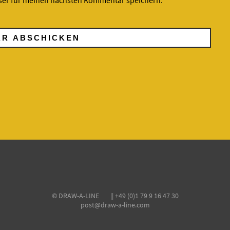
ser für meinen nächsten Kommentar speichern.
© DRAW-A-LINE || +49 (0)1 79 9 16 47 30
post@draw-a-line.com