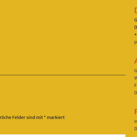
G
D
+
p
G
W
F
D
rliche Felder sind mit
*
markiert
I
D