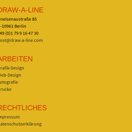
DRAW-A-LINE
neisenaustraße 85
-10961 Berlin
49 (0)1 79 9 16 47 30
ost@draw-a-line.com
ARBEITEN
rafik-Design
eb-Design
otografie
rucke
RECHTLICHES
mpressum
atenschutzerklärung