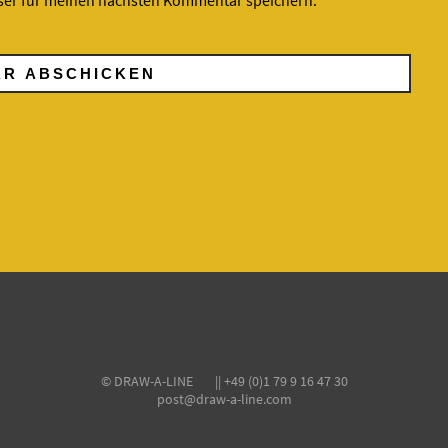
ser für meinen nächsten Kommentar speichern.
© DRAW-A-LINE || +49 (0)1 79 9 16 47 30
post@draw-a-line.com