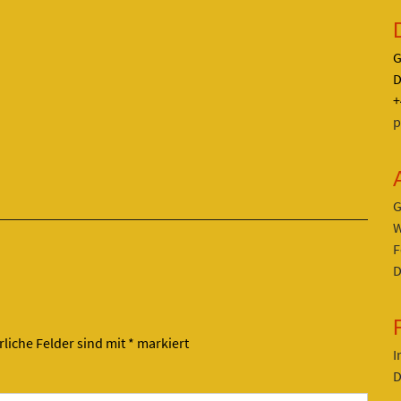
G
D
+
p
G
W
F
D
rliche Felder sind mit
*
markiert
I
D