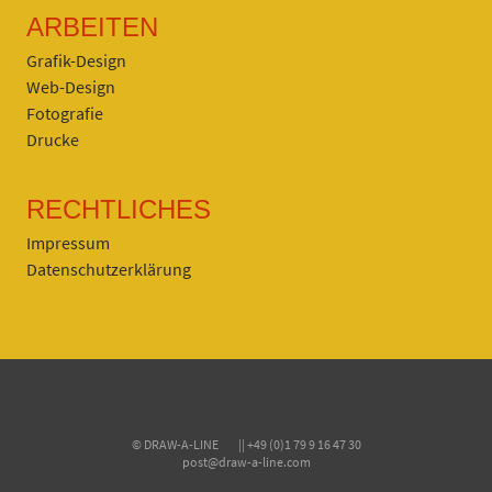
ARBEITEN
Grafik-Design
Web-Design
Fotografie
Drucke
RECHTLICHES
Impressum
Datenschutzerklärung
© DRAW-A-LINE || +49 (0)1 79 9 16 47 30
post@draw-a-line.com