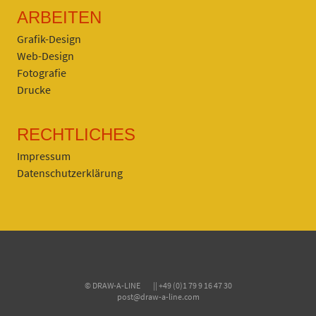
ARBEITEN
Grafik-Design
Web-Design
Fotografie
Drucke
RECHTLICHES
Impressum
Datenschutzerklärung
© DRAW-A-LINE || +49 (0)1 79 9 16 47 30
post@draw-a-line.com