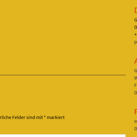
G
D
+
p
G
W
F
D
rliche Felder sind mit
*
markiert
I
D