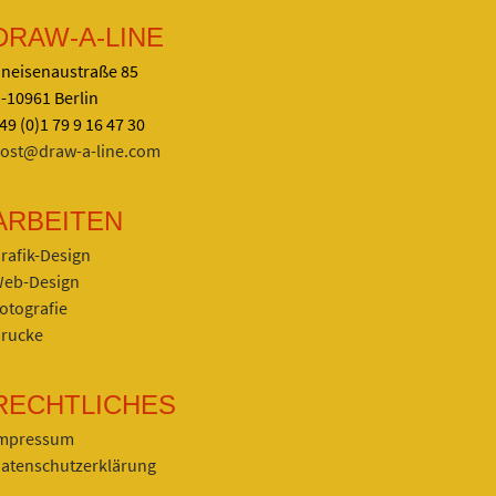
DRAW-A-LINE
neisenaustraße 85
-10961 Berlin
49 (0)1 79 9 16 47 30
ost@draw-a-line.com
ARBEITEN
rafik-Design
eb-Design
otografie
rucke
RECHTLICHES
mpressum
atenschutzerklärung