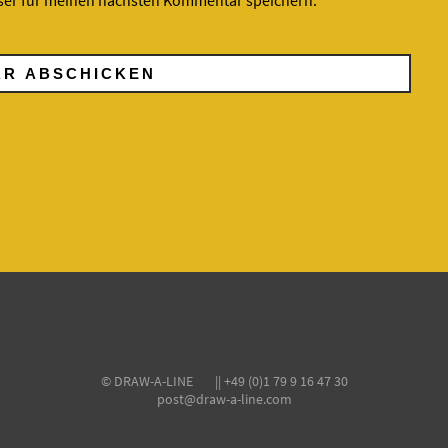
ser für meinen nächsten Kommentar speichern.
© DRAW-A-LINE || +49 (0)1 79 9 16 47 30
post@draw-a-line.com