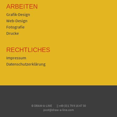
ARBEITEN
Grafik-Design
Web-Design
Fotografie
Drucke
RECHTLICHES
Impressum
Datenschutzerklärung
© DRAW-A-LINE || +49 (0)1 79 9 16 47 30
post@draw-a-line.com