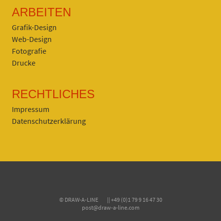
ARBEITEN
Grafik-Design
Web-Design
Fotografie
Drucke
RECHTLICHES
Impressum
Datenschutzerklärung
© DRAW-A-LINE || +49 (0)1 79 9 16 47 30
post@draw-a-line.com