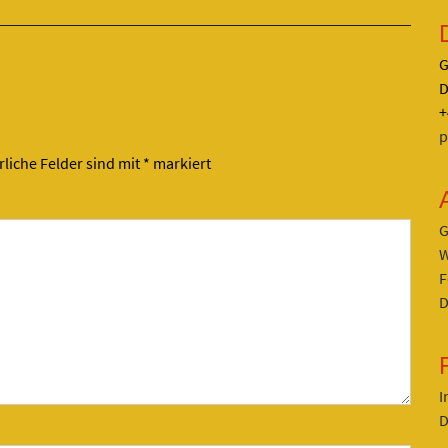
G
D
+
p
rliche Felder sind mit
*
markiert
G
W
F
D
I
D