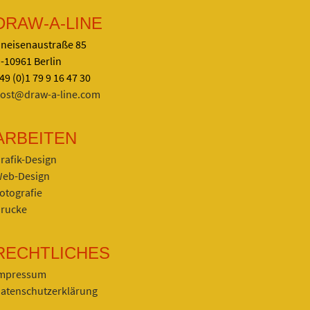
DRAW-A-LINE
neisenaustraße 85
-10961 Berlin
49 (0)1 79 9 16 47 30
ost@draw-a-line.com
ARBEITEN
rafik-Design
eb-Design
otografie
rucke
RECHTLICHES
mpressum
atenschutzerklärung