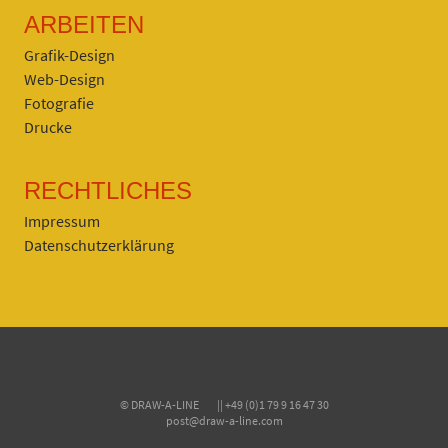
ARBEITEN
Grafik-Design
Web-Design
Fotografie
Drucke
RECHTLICHES
Impressum
Datenschutzerklärung
© DRAW-A-LINE || +49 (0)1 79 9 16 47 30
post@draw-a-line.com