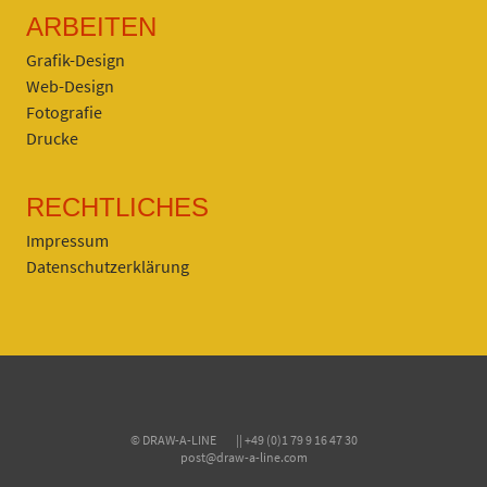
ARBEITEN
Grafik-Design
Web-Design
Fotografie
Drucke
RECHTLICHES
Impressum
Datenschutzerklärung
© DRAW-A-LINE || +49 (0)1 79 9 16 47 30
post@draw-a-line.com