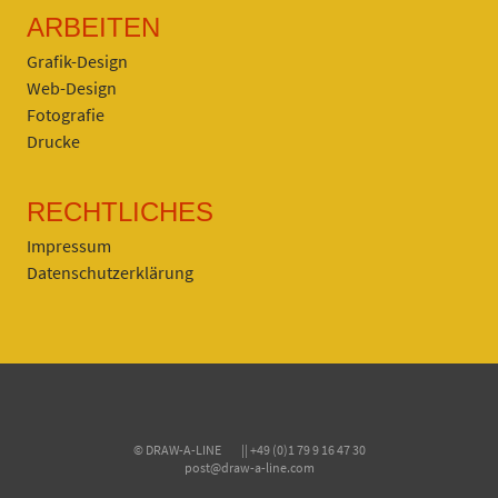
ARBEITEN
Grafik-Design
Web-Design
Fotografie
Drucke
RECHTLICHES
Impressum
Datenschutzerklärung
© DRAW-A-LINE || +49 (0)1 79 9 16 47 30
post@draw-a-line.com