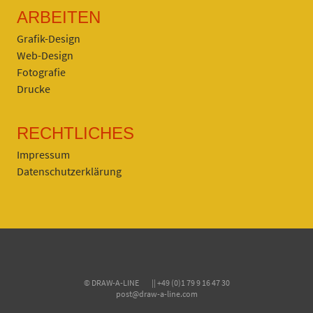
ARBEITEN
Grafik-Design
Web-Design
Fotografie
Drucke
RECHTLICHES
Impressum
Datenschutzerklärung
© DRAW-A-LINE || +49 (0)1 79 9 16 47 30
post@draw-a-line.com