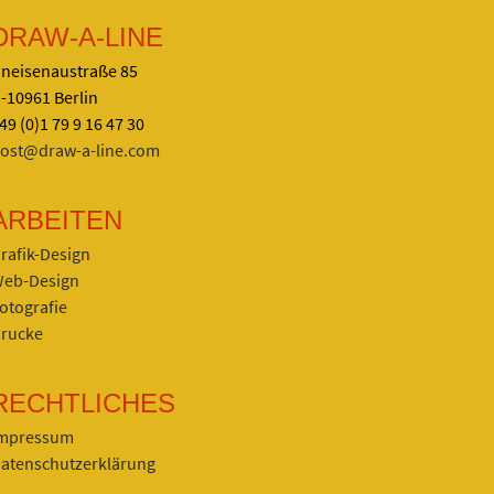
DRAW-A-LINE
neisenaustraße 85
-10961 Berlin
49 (0)1 79 9 16 47 30
ost@draw-a-line.com
ARBEITEN
rafik-Design
eb-Design
otografie
rucke
RECHTLICHES
mpressum
atenschutzerklärung