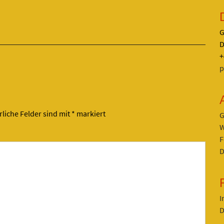
G
D
+
p
rliche Felder sind mit
*
markiert
G
W
F
D
I
D