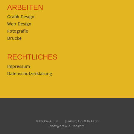
ARBEITEN
Grafik-Design
Web-Design
Fotografie
Drucke
RECHTLICHES
Impressum
Datenschutzerklärung
© DRAW-A-LINE || +49 (0)1 79 9 16 47 30
post@draw-a-line.com