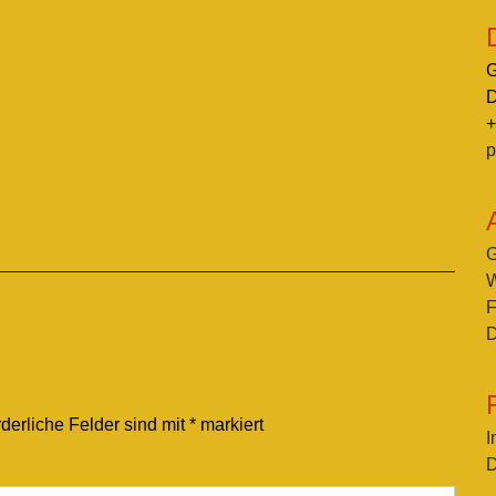
G
D
+
p
G
W
F
D
rderliche Felder sind mit
*
markiert
I
D