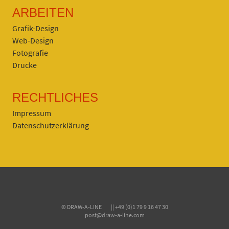
ARBEITEN
Grafik-Design
Web-Design
Fotografie
Drucke
RECHTLICHES
Impressum
Datenschutzerklärung
© DRAW-A-LINE || +49 (0)1 79 9 16 47 30
post@draw-a-line.com